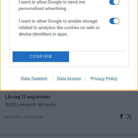
I want to allow Google to send me
18.00 Södertälje–Visby/Roma
personalized advertising.
18.00 Vimmerby–IK Oskarshamn
19.00 AIK–BIK Karlskoga
I want to allow Google to enable storage
related to analytics like cookies on web or
Torsdag 10 september
device identifiers in apps.
18.00 Nybro Vikings–Borås
19.00 Almtuna–Hudiksvall
CONFIRM
Fredag 11 september
18.00 MoDo–Östersund
19.00 BIK Karlskoga–Södertälje
Data Deletion
Data Access
Privacy Policy
19.00 Kalmar–IK Oskarshamn
Lördag 12 september
15.00 Leksand–Västerås
HOCKEYALLSVENSKAN