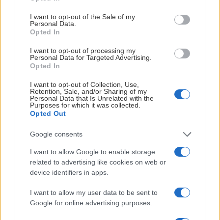
use your data for below specified purposes in below Google
18.00 IK Oskarshamn–Kalmar
consent section.
19.00 BIK Karlskoga–AIK
I want to opt-out of the Sale of my
Personal Data.
Opted In
Torsdag 3 september
18.00 Östersund–Sundsvall
I want to opt-out of processing my
Personal Data for Targeted Advertising.
19.00 Almtuna–Västerås
Opted In
Fredag 4 september
I want to opt-out of Collection, Use,
Retention, Sale, and/or Sharing of my
18.00 MoDo–Timrå
Personal Data that Is Unrelated with the
Purposes for which it was collected.
18.00 Vimmerby–Kalmar
Opted Out
19.00 AIK–Sparta Sarpsborg
Google consents
Lördag 5 september
15.00 Almtuna–Sparta Sarpsborg
I want to allow Google to enable storage
related to advertising like cookies on web or
Måndag 7 september
device identifiers in apps.
18.00 Nybro Vikings–Visby/Roma
I want to allow my user data to be sent to
Onsdag 9 september
Google for online advertising purposes.
18.00 Mora–Östersund