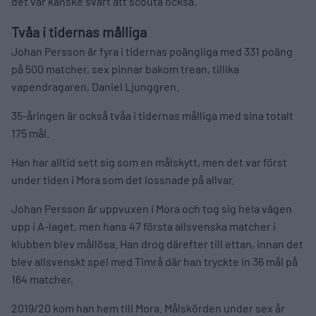
det var kanske svårt att scouta också.
Tvåa i tidernas målliga
Johan Persson är fyra i tidernas poängliga med 331 poäng
på 500 matcher, sex pinnar bakom trean, tillika
vapendragaren, Daniel Ljunggren.
35-åringen är också tvåa i tidernas målliga med sina totalt
175 mål.
Han har alltid sett sig som en målskytt, men det var först
under tiden i Mora som det lossnade på allvar.
Johan Persson är uppvuxen i Mora och tog sig hela vägen
upp i A-laget, men hans 47 första allsvenska matcher i
klubben blev mållösa. Han drog därefter till ettan, innan det
blev allsvenskt spel med Timrå där han tryckte in 36 mål på
164 matcher,
2019/20 kom han hem till Mora. Målskörden under sex år