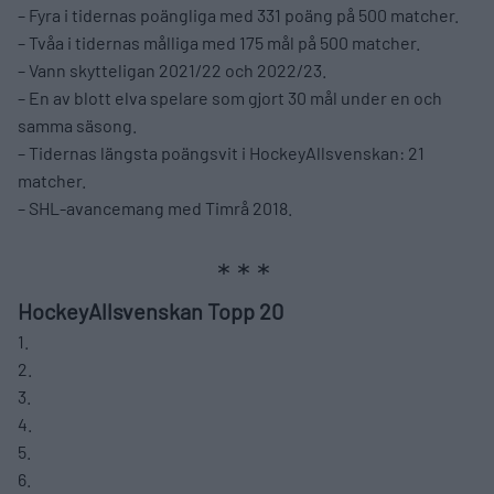
– Fyra i tidernas poängliga med 331 poäng på 500 matcher.
– Tvåa i tidernas målliga med 175 mål på 500 matcher.
– Vann skytteligan 2021/22 och 2022/23.
– En av blott elva spelare som gjort 30 mål under en och
samma säsong.
– Tidernas längsta poängsvit i HockeyAllsvenskan: 21
matcher.
– SHL-avancemang med Timrå 2018.
HockeyAllsvenskan Topp 20
1.
2.
3.
4.
5.
6.