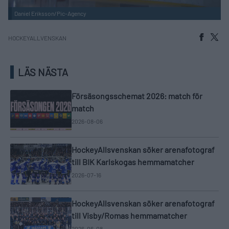
Daniel Eriksson/Pic-Agency
HOCKEYALLVENSKAN
LÄS NÄSTA
Försäsongsschemat 2026: match för
match
2026-08-06
HockeyAllsvenskan söker arenafotograf
till BIK Karlskogas hemmamatcher
2026-07-16
HockeyAllsvenskan söker arenafotograf
till Visby/Romas hemmamatcher
2026-06-08