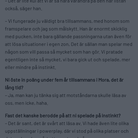
– Det är lite kul att vi är så nära varandra på den här listan
också, säger han.
– Vi fungerade ju väldigt bra tillsammans, med honom som
framspelare och jag som målskytt. Han är enormt skicklig
med pucken, inte bara gällande passningarna utan även för
att lösa situationer i egen zon, Det är sällan man spelar med
någon som vill passa så mycket som han gör. Vi pratade
egentligen inte så mycket, vi bara gick ut och spelade, mer
eller mindre på instinkt.
Ni öste in poäng under fem år tillsammans i Mora, det är
lång tid?
– Ja, man kan ju tänka sig att motståndarna skulle läsa av
oss, men icke, haha.
Fast det kanske berodde på att ni spelade på instinkt?
– Det är sant, det är svårt att läsa av. Vi hade även lite olika
uppställningar i powerplay, där vi stod på olika platser och