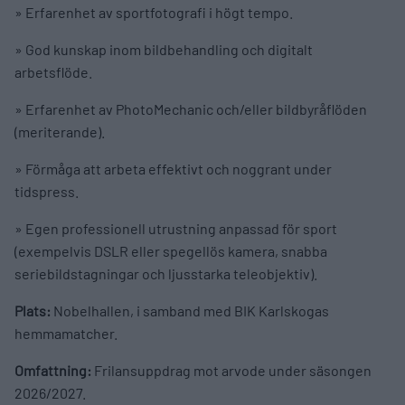
» Erfarenhet av sportfotografi i högt tempo.
» God kunskap inom bildbehandling och digitalt
arbetsflöde.
» Erfarenhet av PhotoMechanic och/eller bildbyråflöden
(meriterande).
» Förmåga att arbeta effektivt och noggrant under
tidspress.
» Egen professionell utrustning anpassad för sport
(exempelvis DSLR eller spegellös kamera, snabba
seriebildstagningar och ljusstarka teleobjektiv).
Plats:
Nobelhallen, i samband med BIK Karlskogas
hemmamatcher.
Omfattning:
Frilansuppdrag mot arvode under säsongen
2026/2027.