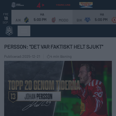
FRE
HA
HA
18
5:00 PM
5:00 PM
AIK
MODO
BIK
SEP.
PERSSON: "DET VAR FAKTISKT HELT SJUKT"
Publicerad:
2025-12-21
4 min läsning