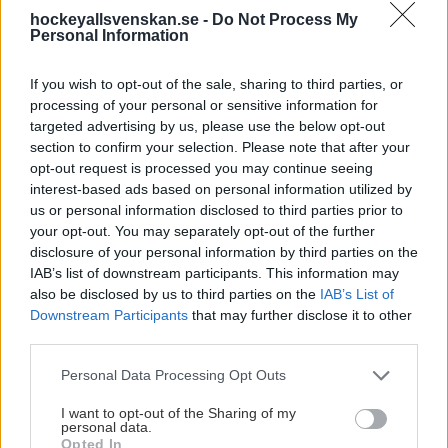
Torsdag 27 augusti
hockeyallsvenskan.se -
Do Not Process My
Personal Information
18.00 Nybro Vikings–Vimmerby
18.00 Södertälje–Linköping
If you wish to opt-out of the sale, sharing to third parties, or
18.00 Östersund–Timrå
processing of your personal or sensitive information for
targeted advertising by us, please use the below opt-out
Fredag 28 augusti
section to confirm your selection. Please note that after your
18.00 IK Oskarshamn–Södertälje
opt-out request is processed you may continue seeing
18.00 Leksand–Frisk Asker
interest-based ads based on personal information utilized by
19.00 Almtuna–AIK
us or personal information disclosed to third parties prior to
your opt-out. You may separately opt-out of the further
Lördag 29 augusti
disclosure of your personal information by third parties on the
IAB’s list of downstream participants. This information may
15.00 Västerås–Frisk Asker
also be disclosed by us to third parties on the
IAB’s List of
Tisdag 1 september
Downstream Participants
that may further disclose it to other
third parties.
18.00 Leksand–Brynäs
18.00 Vimmerby–Nybro Vikings
Please note that this website/app uses one or more Google
Personal Data Processing Opt Outs
18.00 Västerås–Mora
services and may gather and store information including but
not limited to your visit or usage behaviour. You may click to
I want to opt-out of the Sharing of my
personal data.
Onsdag 2 september
grant or deny consent to Google and its third-party tags to
Opted In