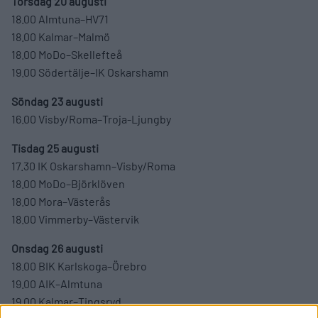
Torsdag 20 augusti
18.00 Almtuna–HV71
18.00 Kalmar–Malmö
18.00 MoDo–Skellefteå
19.00 Södertälje–IK Oskarshamn
Söndag 23 augusti
16.00 Visby/Roma–Troja-Ljungby
Tisdag 25 augusti
17.30 IK Oskarshamn–Visby/Roma
18.00 MoDo–Björklöven
18.00 Mora–Västerås
18.00 Vimmerby–Västervik
Onsdag 26 augusti
18.00 BIK Karlskoga–Örebro
19.00 AIK–Almtuna
19.00 Kalmar–Tingsryd