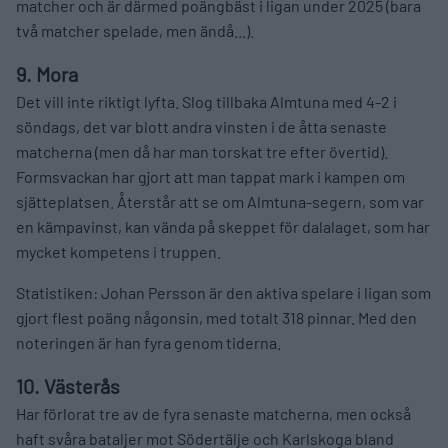
matcher och är därmed poängbäst i ligan under 2025 (bara
två matcher spelade, men ändå...).
9. Mora
Det vill inte riktigt lyfta. Slog tillbaka Almtuna med 4-2 i
söndags, det var blott andra vinsten i de åtta senaste
matcherna (men då har man torskat tre efter övertid).
Formsvackan har gjort att man tappat mark i kampen om
sjätteplatsen. Återstår att se om Almtuna-segern, som var
en kämpavinst, kan vända på skeppet för dalalaget, som har
mycket kompetens i truppen.
Statistiken: Johan Persson är den aktiva spelare i ligan som
gjort flest poäng någonsin, med totalt 318 pinnar. Med den
noteringen är han fyra genom tiderna.
10. Västerås
Har förlorat tre av de fyra senaste matcherna, men också
haft svåra bataljer mot Södertälje och Karlskoga bland