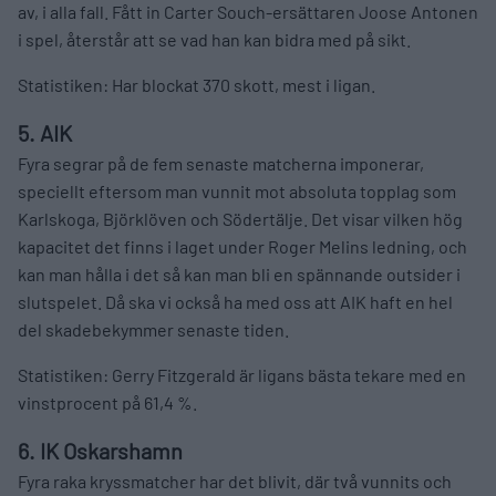
av, i alla fall. Fått in Carter Souch-ersättaren Joose Antonen
i spel, återstår att se vad han kan bidra med på sikt.
Statistiken: Har blockat 370 skott, mest i ligan.
5. AIK
Fyra segrar på de fem senaste matcherna imponerar,
speciellt eftersom man vunnit mot absoluta topplag som
Karlskoga, Björklöven och Södertälje. Det visar vilken hög
kapacitet det finns i laget under Roger Melins ledning, och
kan man hålla i det så kan man bli en spännande outsider i
slutspelet. Då ska vi också ha med oss att AIK haft en hel
del skadebekymmer senaste tiden.
Statistiken: Gerry Fitzgerald är ligans bästa tekare med en
vinstprocent på 61,4 %.
6. IK Oskarshamn
Fyra raka kryssmatcher har det blivit, där två vunnits och