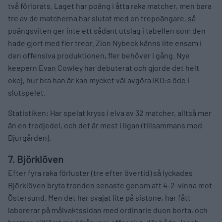
två förlorats. Laget har poäng i åtta raka matcher, men bara
tre av de matcherna har slutat med en trepoängare, så
poängsviten ger inte ett sådant utslag i tabellen som den
hade gjort med fler treor. Zion Nybeck känns lite ensam i
den offensiva produktionen, fler behöver i gång. Nye
keepern Evan Cowley har debuterat och gjorde det helt
okej, hur bra han är kan mycket väl avgöra IKO:s öde i
slutspelet.
Statistiken: Har spelat kryss i elva av 32 matcher, alltså mer
än en tredjedel, och det är mest i ligan (tillsammans med
Djurgården).
7. Björklöven
Efter fyra raka förluster (tre efter övertid) så lyckades
Björklöven bryta trenden senaste genom att 4-2-vinna mot
Östersund. Men det har svajat lite på sistone, har fått
laborerar på målvaktssidan med ordinarie duon borta, och