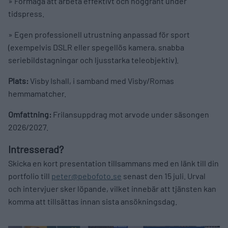
» Förmåga att arbeta effektivt och noggrant under
tidspress.
» Egen professionell utrustning anpassad för sport
(exempelvis DSLR eller spegellös kamera, snabba
seriebildstagningar och ljusstarka teleobjektiv).
Plats:
Visby Ishall, i samband med Visby/Romas
hemmamatcher.
Omfattning:
Frilansuppdrag mot arvode under säsongen
2026/2027.
Intresserad?
Skicka en kort presentation tillsammans med en länk till din
portfolio till
peter@pebofoto.se
senast den 15 juli. Urval
och intervjuer sker löpande, vilket innebär att tjänsten kan
komma att tillsättas innan sista ansökningsdag.