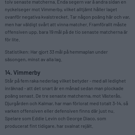
tolv senaste matcherna. Enda segern var å andra sidan en
nyckelseger mot Vimmerby, vilket alltjämt håller laget
ovanför negativa kvalstrecket. Tar någon poäng här och var,
men har väldigt svårt att vinna matcher. Framförallt måste
offensiven upp, bara 19 mål på de tio senaste matcherna är
för lite.
Statistiken: Har gjort 33 mål på hemmaplan under
säsongen, minst av alla lag.
14. Vimmerby
Står på fem raka nederlag vilket betyder - med all ledighet
inräknad - att det snart är en månad sedan man plockade
poäng senast. De tre senaste matcherna, mot Västerås,
Djurgården och Kalmar, har man förlorat med totalt 3-14, så
varken offensiven eller defensiven finns där just nu.
Spelare som Eddie Levin och George Diaco, som
producerat fint tidigare, har svalnat rejält.