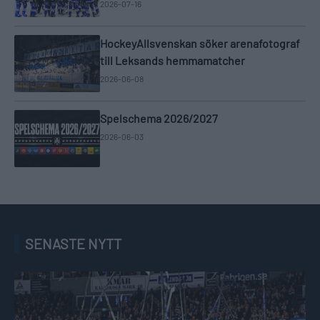
2026-07-16
HockeyAllsvenskan söker arenafotograf
till Leksands hemmamatcher
2026-06-08
Spelschema 2026/2027
2026-06-03
SENASTE NYTT
HockeyAllsvenskan söker arenafotograf till BIK Karlskoga