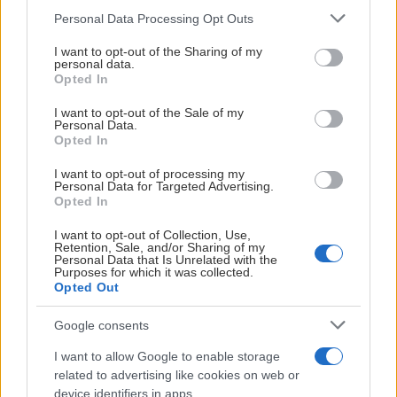
Plats:
Nobelhallen, i samband med BIK Karlskogas
Please note that this website/app uses one or more Google
Personal Data Processing Opt Outs
services and may gather and store information including but
hemmamatcher.
not limited to your visit or usage behaviour. You may click to
I want to opt-out of the Sharing of my
personal data.
grant or deny consent to Google and its third-party tags to
Omfattning:
Frilansuppdrag mot arvode under säsongen
Opted In
use your data for below specified purposes in below Google
2026/2027.
consent section.
I want to opt-out of the Sale of my
Personal Data.
Intresserad?
Opted In
Skicka en kort presentation tillsammans med länk till din
I want to opt-out of processing my
portfolio till peter@pebofoto.se senast 20 augusti. Urval
Personal Data for Targeted Advertising.
och intervjuer sker löpande.
Opted In
I want to opt-out of Collection, Use,
Retention, Sale, and/or Sharing of my
Personal Data that Is Unrelated with the
Purposes for which it was collected.
Opted Out
Google consents
I want to allow Google to enable storage
related to advertising like cookies on web or
device identifiers in apps.