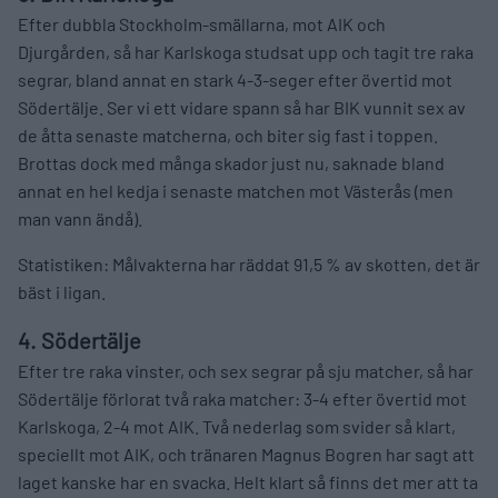
Efter dubbla Stockholm-smällarna, mot AIK och
Djurgården, så har Karlskoga studsat upp och tagit tre raka
segrar, bland annat en stark 4-3-seger efter övertid mot
Södertälje. Ser vi ett vidare spann så har BIK vunnit sex av
de åtta senaste matcherna, och biter sig fast i toppen.
Brottas dock med många skador just nu, saknade bland
annat en hel kedja i senaste matchen mot Västerås (men
man vann ändå).
Statistiken: Målvakterna har räddat 91,5 % av skotten, det är
bäst i ligan.
4. Södertälje
Efter tre raka vinster, och sex segrar på sju matcher, så har
Södertälje förlorat två raka matcher: 3-4 efter övertid mot
Karlskoga, 2-4 mot AIK. Två nederlag som svider så klart,
speciellt mot AIK, och tränaren Magnus Bogren har sagt att
laget kanske har en svacka. Helt klart så finns det mer att ta