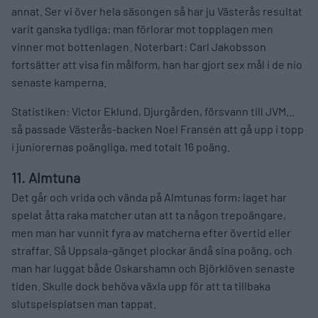
annat. Ser vi över hela säsongen så har ju Västerås resultat
varit ganska tydliga: man förlorar mot topplagen men
vinner mot bottenlagen. Noterbart: Carl Jakobsson
fortsätter att visa fin målform, han har gjort sex mål i de nio
senaste kamperna.
Statistiken: Victor Eklund, Djurgården, försvann till JVM...
så passade Västerås-backen Noel Fransén att gå upp i topp
i juniorernas poängliga, med totalt 16 poäng.
11. Almtuna
Det går och vrida och vända på Almtunas form: laget har
spelat åtta raka matcher utan att ta någon trepoängare,
men man har vunnit fyra av matcherna efter övertid eller
straffar. Så Uppsala-gänget plockar ändå sina poäng, och
man har luggat både Oskarshamn och Björklöven senaste
tiden. Skulle dock behöva växla upp för att ta tillbaka
slutspelsplatsen man tappat.