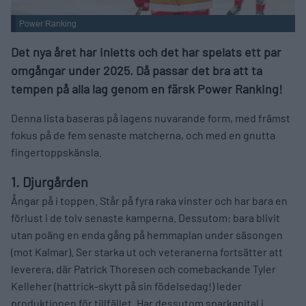
Power Ranking
Det nya året har inletts och det har spelats ett par
omgångar under 2025. Då passar det bra att ta
tempen på alla lag genom en färsk Power Ranking!
Denna lista baseras på lagens nuvarande form, med främst
fokus på de fem senaste matcherna, och med en gnutta
fingertoppskänsla.
1. Djurgården
Ångar på i toppen. Står på fyra raka vinster och har bara en
förlust i de tolv senaste kamperna. Dessutom: bara blivit
utan poäng en enda gång på hemmaplan under säsongen
(mot Kalmar). Ser starka ut och veteranerna fortsätter att
leverera, där Patrick Thoresen och comebackande Tyler
Kelleher (hattrick-skytt på sin födelsedag!) leder
produktionen för tillfället. Har dessutom sparkapital i