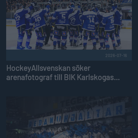
2026-07-16
HockeyAllsvenskan söker
arenafotograf till BIK Karlskogas
hemmamatcher
HockeyAllsvenskan söker arenafotograf till Leksands hemm