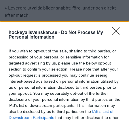
» Leverera utvalda bilder snabbt: före, under och direkt
efter match.
Vi söker dig om har:
hockeyallsvenskan.se -
Do Not Process My
Personal Information
» Erfarenhet av sportfotografi i högt tempo.
» God kunskap inom bildbehandling och digitalt
If you wish to opt-out of the sale, sharing to third parties, or
arbetsflöde.
processing of your personal or sensitive information for
targeted advertising by us, please use the below opt-out
» Erfarenhet av PhotoMechanic och/eller bildbyråflöden
section to confirm your selection. Please note that after your
opt-out request is processed you may continue seeing
(meriterande).
interest-based ads based on personal information utilized by
us or personal information disclosed to third parties prior to
» Förmåga att arbeta effektivt och noggrant under
your opt-out. You may separately opt-out of the further
tidspress.
disclosure of your personal information by third parties on the
IAB’s list of downstream participants. This information may
» Egen professionell utrustning anpassad för sport
also be disclosed by us to third parties on the
IAB’s List of
(exempelvis DSLR eller spegellös kamera, snabba
Downstream Participants
that may further disclose it to other
seriebildstagningar och ljusstarka teleobjektiv).
third parties.