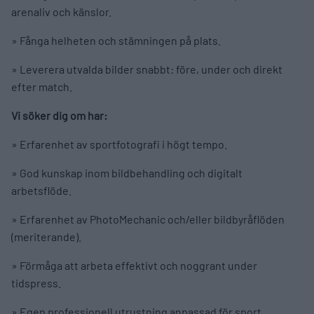
arenaliv och känslor.
» Fånga helheten och stämningen på plats.
» Leverera utvalda bilder snabbt: före, under och direkt
efter match.
Vi söker dig om har:
» Erfarenhet av sportfotografi i högt tempo.
» God kunskap inom bildbehandling och digitalt
arbetsflöde.
» Erfarenhet av PhotoMechanic och/eller bildbyråflöden
(meriterande).
» Förmåga att arbeta effektivt och noggrant under
tidspress.
» Egen professionell utrustning anpassad för sport