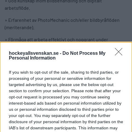
» God kunskap inom bildbehandling och digitalt
arbetsflöde.
» Erfarenhet av PhotoMechanic och/eller bildbyråflöden
(meriterande).
» Förmåga att arbeta effektivt och noggrant under
tidspress.
hockeyallsvenskan.se -
Do Not Process My
Personal Information
» Egen professionell utrustning anpassad för sport
(exempelvis DSLR eller spegellös kamera, snabba
If you wish to opt-out of the sale, sharing to third parties, or
seriebildstagningar och ljusstarka teleobjektiv).
processing of your personal or sensitive information for
targeted advertising by us, please use the below opt-out
Plats:
Nobelhallen, i samband med BIK Karlskogas
section to confirm your selection. Please note that after your
hemmamatcher.
opt-out request is processed you may continue seeing
interest-based ads based on personal information utilized by
Omfattning:
Frilansuppdrag mot arvode under säsongen
us or personal information disclosed to third parties prior to
2026/2027.
your opt-out. You may separately opt-out of the further
disclosure of your personal information by third parties on the
Intresserad?
IAB’s list of downstream participants. This information may