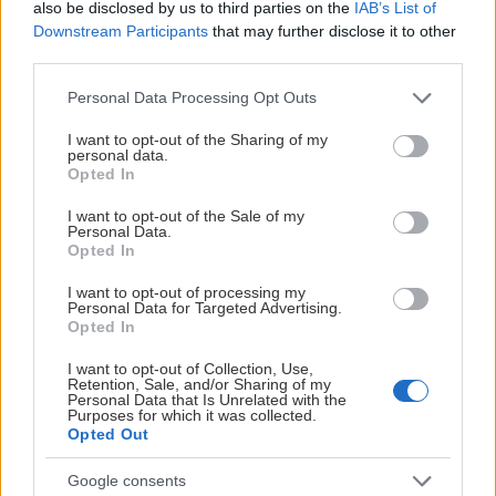
Skicka en kort presentation tillsammans med länk till din
also be disclosed by us to third parties on the
IAB’s List of
Downstream Participants
that may further disclose it to other
portfolio till peter@pebofoto.se senast 20 augusti. Urval
third parties.
och intervjuer sker löpande.
Please note that this website/app uses one or more Google
Personal Data Processing Opt Outs
services and may gather and store information including but
not limited to your visit or usage behaviour. You may click to
I want to opt-out of the Sharing of my
personal data.
grant or deny consent to Google and its third-party tags to
Opted In
use your data for below specified purposes in below Google
consent section.
I want to opt-out of the Sale of my
Personal Data.
Opted In
I want to opt-out of processing my
Personal Data for Targeted Advertising.
Opted In
I want to opt-out of Collection, Use,
Retention, Sale, and/or Sharing of my
Tobias Eriksson
Personal Data that Is Unrelated with the
Purposes for which it was collected.
Opted Out
HOCKEYALLVENSKAN
Google consents