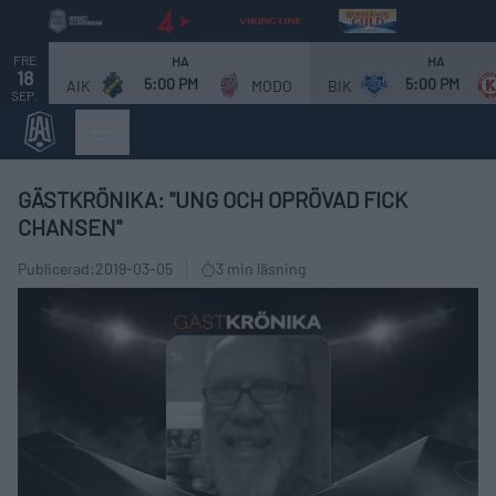
FRE
HA
HA
18
5:00 PM
5:00 PM
AIK
MODO
BIK
SEP.
GÄSTKRÖNIKA: "UNG OCH OPRÖVAD FICK
CHANSEN"
Publicerad:
2019-03-05
3 min läsning