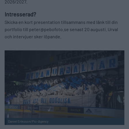
2026/2027.
Intresserad?
Skicka en kort presentation tillsammans med länk till din
portfolio till peter@pebofoto.se senast 20 augusti. Urval
och intervjuer sker löpande.
Daniel Eriksson/Pic-Agency