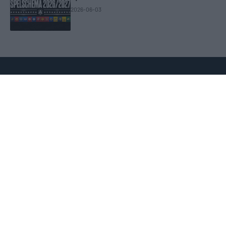
2026-06-03
SENASTE NYTT
HockeyAllsvenskan söker arenafotograf till BIK Karlskoga