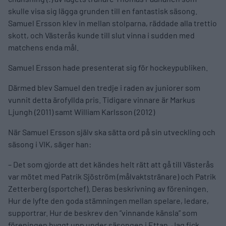
skulle visa sig lägga grunden till en fantastisk säsong.
Samuel Ersson klev in mellan stolparna, räddade alla trettio
skott, och Västerås kunde till slut vinna i sudden med
matchens enda mål.
Samuel Ersson hade presenterat sig för hockeypubliken.
Därmed blev Samuel den tredje i raden av juniorer som
vunnit detta ärofyllda pris. Tidigare vinnare är Markus
Ljungh (2011) samt William Karlsson (2012)
När Samuel Ersson själv ska sätta ord på sin utveckling och
säsong i VIK, säger han:
– Det som gjorde att det kändes helt rätt att gå till Västerås
var mötet med Patrik Sjöström (målvaktstränare) och Patrik
Zetterberg (sportchef). Deras beskrivning av föreningen.
Hur de lyfte den goda stämningen mellan spelare, ledare,
supportrar. Hur de beskrev den ”vinnande känsla” som
föreningen byggt upp under säsongen i Ettan. Jag fick