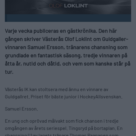
Varje vecka publiceras en gästkrönika. Den här
gången skriver Västerås Olof Loklint om Guldgaller-
vinnaren Samuel Ersson, tränarens chansning som
grundlade en fantastisk säsong, tredje vinnaren på
åtta år, nutid och dåtid, och vem som kanske står på
tur.
Västerås IK kan stoltsera med ännu en vinnare av
Guldgallret. Priset för bäste junior i HockeyAllsvenskan.
Samuel Ersson.
En ung och oprövad målvakt som fick chansen i tredje
omgången av årets seriespel. Tingsryd på bortaplan. En
chansning (!) av lagets tränare Thomas Paananen som