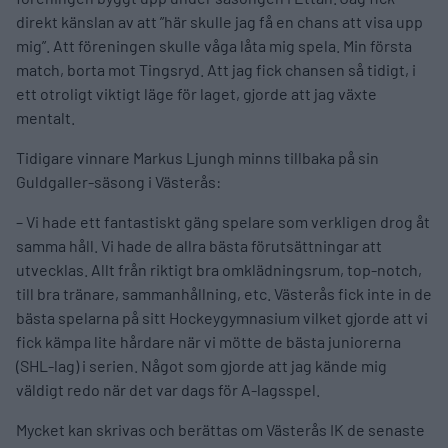
direkt känslan av att ”här skulle jag få en chans att visa upp
mig”. Att föreningen skulle våga låta mig spela. Min första
match, borta mot Tingsryd. Att jag fick chansen så tidigt, i
ett otroligt viktigt läge för laget, gjorde att jag växte
mentalt.
Tidigare vinnare Markus Ljungh minns tillbaka på sin
Guldgaller-säsong i Västerås:
– Vi hade ett fantastiskt gäng spelare som verkligen drog åt
samma håll. Vi hade de allra bästa förutsättningar att
utvecklas. Allt från riktigt bra omklädningsrum, top-notch,
till bra tränare, sammanhållning, etc. Västerås fick inte in de
bästa spelarna på sitt Hockeygymnasium vilket gjorde att vi
fick kämpa lite hårdare när vi mötte de bästa juniorerna
(SHL-lag) i serien. Något som gjorde att jag kände mig
väldigt redo när det var dags för A-lagsspel.
Mycket kan skrivas och berättas om Västerås IK de senaste