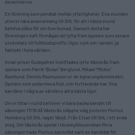
decennierna.
En förening som pendlat mellan ytterligheter. Ena stunden
ytterst nära avancemang till SHL för att i nästa stund
behöva slåss för sin överlevnad. Oavsett detta har
föreningen haft förmågan att lyfta fram spelare som senare
utvecklats till fullblodsproffs i ligor runt om i landet, ja
faktiskt i hela världen.
Innan priset Guldgallret instiftades lyfte Västerås fram
spelare som Patrik ”Bulan” Berglund, Mikael ”Mickis”
Backlund, Dennis Rasmussen ur de egna ungdomsleden.
Spelare som sedermera fick, och fortfarande har, fina
karriärer i några av världens allra bästa ligor.
Om vi tittar i nutid behöver vi bara backa bandet till
säsongen 17/18 då Västerås släppte iväg junioren Pontus
Holmberg till SHL-laget Växjö. Från Ettan till SHL i ett enda
steg. Om Västerås spelat i HockeyAllsvenskan förra
säsongen hade Pontus sannolikt varit en kandidat för