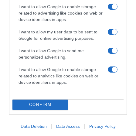
I want to allow Google to enable storage
related to advertising like cookies on web or
HOCKEYALLSVENSKAN SÖKER
device identifiers in apps.
ARENAFOTOGRAF TILL LEKSANDS
I want to allow my user data to be sent to
HEMMAMATCHER
Google for online advertising purposes.
Publicerad:
2026-06-08
1 min läsning
I want to allow Google to send me
Daniel Eriksson/Pic-Agency
personalized advertising.
I want to allow Google to enable storage
related to analytics like cookies on web or
device identifiers in apps.
CONFIRM
Data Deletion
Data Access
Privacy Policy
HockeyAllsvenskan söker en arenafotograf för